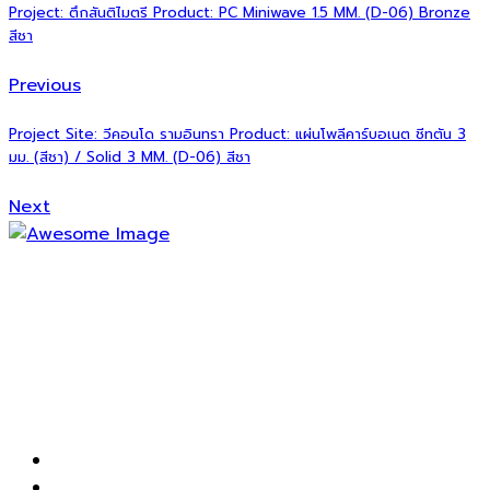
Project: ตึกสันติไมตรี Product: PC Miniwave 1.5 MM. (D-06) Bronze
สีชา
Previous
Project Site: วีคอนโด รามอินทรา Product: แผ่นโพลีคาร์บอเนต ชีทตัน 3
มม. (สีชา) / Solid 3 MM. (D-06) สีชา
Next
เป็นผู้จัดจำหน่ายผลิตภัณฑ์โพลีคาร์บอเนต ครบวงจรได้คุณภาพ
มาตรฐานระดับสากลและเป็นผู้นำในตลาดผลิตภัณฑ์โพลี
คาร์บอเนต รวมทั้งมีการบริการที่ดีเพื่อให้ลูกค้าเกิดความพึงพอใจ
สูงสุด ตลอดจน พัฒนาพนักงานและระบบการทำงานขององค์กร
ให้มีประสิทธิภาพเพิ่มก่อเกิดประสิทธิผลต่อส่วนรวมขึ้นอย่างต่อ
เนื่อง